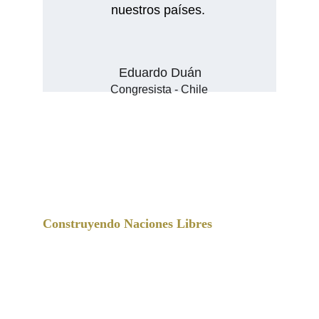
nuestros países. 
Eduardo Duán
Congresista - Chile
M I S Q U I L L A C I   
S T R A T E G I E S
Construyendo Naciones Libres