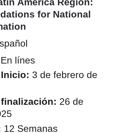
atin America Region: 
ations for National 
ation 
spañol
 
En línes
Inicio:
 3 de febrero de 
finalización: 
26 de 
025
 
12 Semanas 