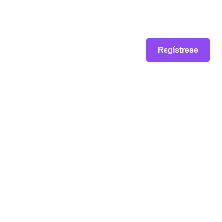
Regístrese
SERVICIOS
NUESTRAS
LÍNEAS
Consultoría Estratégica
Gobierno & Nacion
Diagnósticos e 
Familia & Homesch
Investigación
Iglesia
Formación Personalizada
Educación
Diseño de Sistemas 