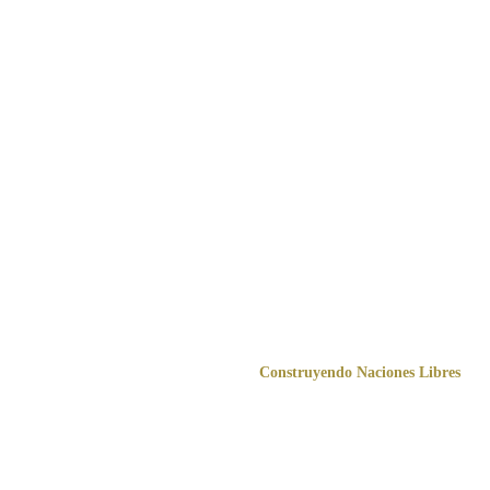
M I S Q U I L L 
A C I   
S T R A T E G I E S
Construyendo Naciones Libres
Consultoría Internacional que diseña sistemas, 
forma líderes y transforma instituciones desde 
una cosmovisión bíblica y estratégica.