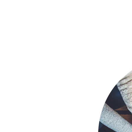
eas Estratégicas
Biografia MiSquillaci
Descubre Mi
E HOY