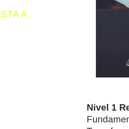
STÁ A 
Nivel 1 R
Fundament