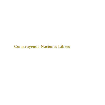
M I S Q U I L L A C I   
S T R A T E G I E S
Construyendo Naciones Libres
Gobierno & Naciones
Familia & Homeschooling
Iglesia