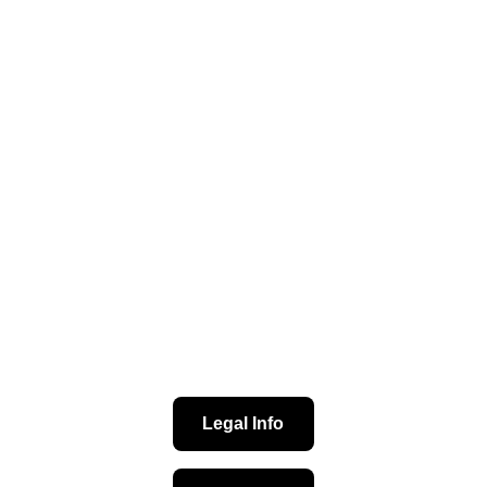
© 2024. Todos los derechos reservados.
Consultoría Internacional que diseña 
sistemas, forma líderes y transforma 
instituciones desde una cosmovisión bíblica 
y estratégica.
Legal Info