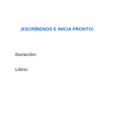
Libro:
• Destronando al Estado - Maria Irene 
Squillaci
¡ESCRÍBENOS E INICIA PRONTO!
Duración:
Libro: