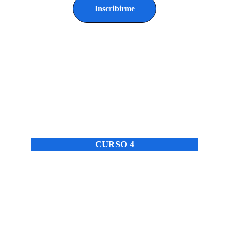
Inscribirme
CURSO 4
Fundamentos Bíblicos para 12 Áreas 
Críticas que Sostienen las Naciones
Duración:
Temas
• Historia, la Gran Comisión y Cultura