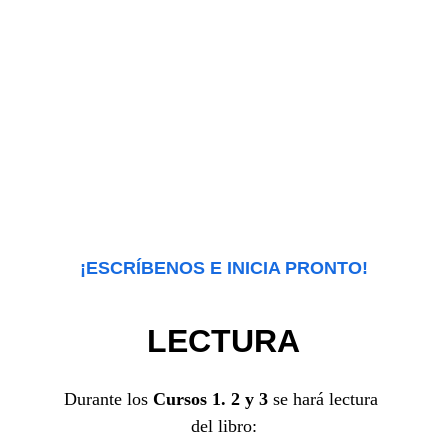
• Liderazgo, Gobierno e Iglesia
• Familia, Salud y Educación
• 
Economía, Artes y Ciencias
8 Horas
Libro:
Metamorfosis - Maria Irene Squillaci
¡ESCRÍBENOS E INICIA PRONTO!
LECTURA
Durante los 
Cursos 1. 2 y 3
 se hará lectura 
del libro: