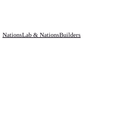
NationsLab & NationsBuilders
Biografia Misquillaci
D