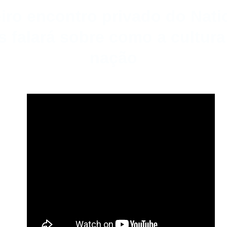
eiro encontro privado do Nat
os falará sobre como a cultura
nação