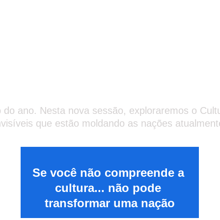
 o que trata esse as
b do ano. Nesta nova sessão, exploraremos o Cultur
nvisíveis que estão moldando as nações atualment
Se você não compreende a 
cultura... não pode 
transformar uma nação