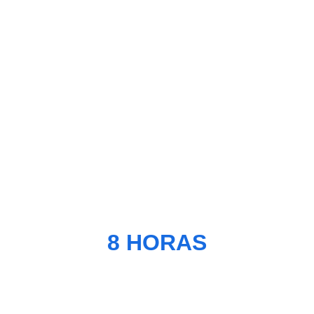
Projetos de Infraestrutura e 
Políticas Públicas Bem-
Sucedidas para Facilitar o 
Desenvolvimento
8 HORAS
WORKSHOP